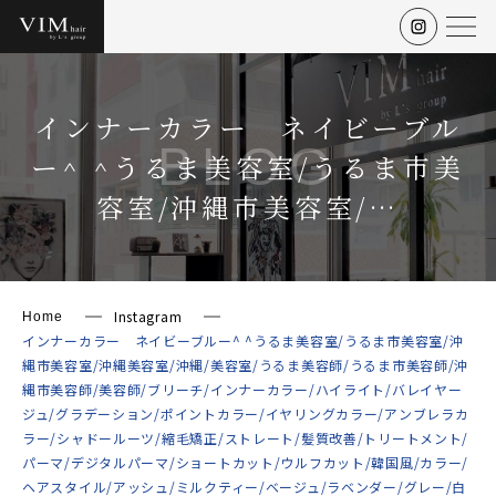
インナーカラー ネイビーブル
BLOG
ー^ ^うるま美容室/うるま市美
容室/沖縄市美容室/…
Instagram
Home
インナーカラー ネイビーブルー^ ^うるま美容室/うるま市美容室/沖
縄市美容室/沖縄美容室/沖縄/美容室/うるま美容師/うるま市美容師/沖
縄市美容師/美容師/ブリーチ/インナーカラー/ハイライト/バレイヤー
ジュ/グラデーション/ポイントカラー/イヤリングカラー/アンブレラカ
ラー/シャドールーツ/縮毛矯正/ストレート/髪質改善/トリートメント/
パーマ/デジタルパーマ/ショートカット/ウルフカット/韓国風/カラー/
ヘアスタイル/アッシュ/ミルクティー/ベージュ/ラベンダー/グレー/白