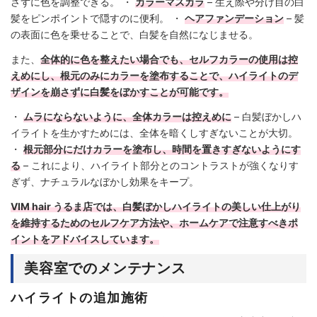
さずに色を調整できる。 ・
カラーマスカラ
– 生え際や分け目の白
髪をピンポイントで隠すのに便利。 ・
ヘアファンデーション
– 髪
の表面に色を乗せることで、白髪を自然になじませる。
また、
全体的に色を整えたい場合でも、セルフカラーの使用は控
えめにし、根元のみにカラーを塗布することで、ハイライトのデ
ザインを崩さずに白髪をぼかすことが可能です。
・
ムラにならないように、全体カラーは控えめに
– 白髪ぼかしハ
イライトを生かすためには、全体を暗くしすぎないことが大切。
・
根元部分にだけカラーを塗布し、時間を置きすぎないようにす
る
– これにより、ハイライト部分とのコントラストが強くなりす
ぎず、ナチュラルなぼかし効果をキープ。
VIM hair うるま店では、白髪ぼかしハイライトの美しい仕上がり
を維持するためのセルフケア方法や、ホームケアで注意すべきポ
イントをアドバイスしています。
美容室でのメンテナンス
ハイライトの追加施術