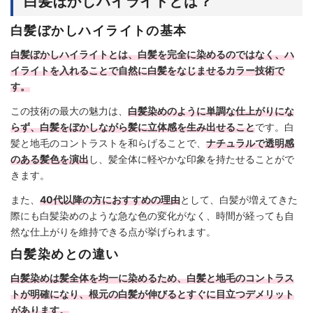
白髪ぼかしハイライトとは？
白髪ぼかしハイライトの基本
白髪ぼかしハイライトとは、白髪を完全に染めるのではなく、ハ
イライトを入れることで自然に白髪をなじませるカラー技術で
す。
この技術の最大の魅力は、
白髪染めのように単調な仕上がりにな
らず、白髪をぼかしながら髪に立体感を生み出せること
です。白
髪と地毛のコントラストを和らげることで、
ナチュラルで透明感
のある髪色を演出
し、髪全体に軽やかな印象を持たせることがで
きます。
また、
40代以降の方におすすめの理由
として、白髪が増えてきた
際にも白髪染めのような急な色の変化がなく、時間が経っても自
然な仕上がりを維持できる点が挙げられます。
白髪染めとの違い
白髪染めは髪全体を均一に染めるため、白髪と地毛のコントラス
トが明確になり、根元の白髪が伸びるとすぐに目立つデメリット
があります。