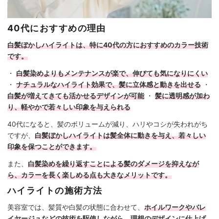
40代におすすめの理由
白髪ぼかしハイライトは、特に40代の方におすすめのカラー技術
です。
・
白髪染めよりもメンテナンスが楽で、伸びても気になりにくい
・
ナチュラルなハイライト効果で、髪に立体感と動きを出せる
・
白髪が増えてきても活かせるデザインが可能
・
髪に透明感が加わ
り、軽やかで若々しい印象を与えられる
40代になると、髪のボリュームが減り、ハリやコシが失われがち
ですが、
白髪ぼかしハイライトは髪全体に動きを与え、若々しい
印象を保つことができます。
また、
白髪染めを繰り返すことによる髪のダメージを抑えなが
ら、カラーを長く楽しめる点も大きなメリットです。
ハイライトの施術方法
美容室では、髪質や白髪の状態に合わせて、
ホイルワークやバレ
イヤージュなどの技術を駆使しながら、理想のデザインに仕上げ