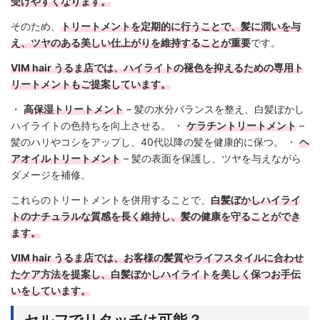
受けやすくなります。
そのため、
トリートメントを定期的に行うことで、髪に潤いを与
え、ツヤのある美しい仕上がりを維持することが重要
です。
VIM hair うるま店では、ハイライトの褪色を抑えるための専用ト
リートメントもご提案しています。
・
高保湿トリートメント
– 髪の水分バランスを整え、白髪ぼかし
ハイライトの色持ちを向上させる。 ・
ケラチントリートメント
–
髪のハリやコシをアップし、40代以降の髪を健康的に保つ。 ・
ヘ
アオイルトリートメント
– 髪の表面を保護し、ツヤを与えながら
ダメージを補修。
これらのトリートメントを併用することで、
白髪ぼかしハイライ
トのナチュラルな質感を長く維持し、髪の健康を守ることができ
ます。
VIM hair うるま店では、お客様の髪質やライフスタイルに合わせ
たケア方法を提案し、白髪ぼかしハイライトを美しく保つお手伝
いをしています。