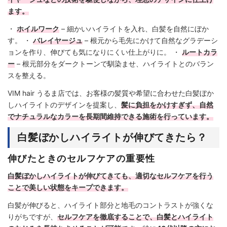
ます。
・
ホイルワーク
– 細かいハイライトを入れ、白髪を自然にぼか
す。 ・
バレイヤージュ
– 根元から毛先にかけて自然なグラデーシ
ョンを作り、伸びても気になりにくい仕上がりに。 ・
ルートカラ
ー
– 根元部分をダークトーンで馴染ませ、ハイライトとのバラン
スを整える。
VIM hair うるま店では、お客様の髪質や希望に合わせた白髪ぼか
しハイライトのデザインを提案し、
髪に負担をかけすぎず、自然
でナチュラルなカラーを長期間維持できる施術を行っています。
白髪ぼかしハイライトが伸びてきたら？
伸びたときのセルフケアの重要性
白髪ぼかしハイライトが伸びてきても、適切なセルフケアを行う
ことで美しい状態をキープできます。
白髪が伸びると、ハイライト部分と地毛のコントラストが強くな
りがちですが、
セルフケアを徹底することで、白髪とハイライト