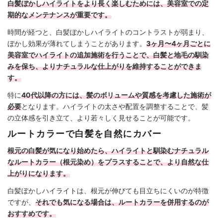
白髪ぼかしハイライトをより長く楽しむためには、美容室での定
期的なメンテナンスが重要です。
時間が経つと、白髪ぼかしハイライトのコントラストが弱まり、
ぼかし効果が薄れてしまうことがあります。
3ヶ月〜4ヶ月ごとに
美容室でハイライトの追加施術を行うことで、白髪と地毛の馴染
みを保ち、よりナチュラルな仕上がりを維持することができま
す。
特に
40代以降の方には、髪のボリュームや質感を考慮した施術が
必要
となります。ハイライトの太さや配置を調整することで、髪
の立体感を引き立て、より若々しく見せることが可能です。
ルートカラーで白髪を自然にカバー
根元の白髪が気になり始めたら、ハイライトと馴染むナチュラル
なルートカラー（根元染め）をプラスすることで、より自然な仕
上がりになります。
白髪ぼかしハイライトは、根元が伸びても目立ちにくいのが特徴
ですが、
それでも気になる場合は、ルートカラーを併用するのが
おすすめです。