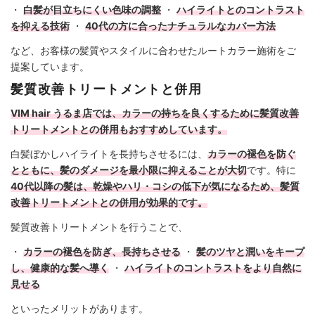
・
白髪が目立ちにくい色味の調整
・
ハイライトとのコントラスト
を抑える技術
・
40代の方に合ったナチュラルなカバー方法
など、お客様の髪質やスタイルに合わせたルートカラー施術をご
提案しています。
髪質改善トリートメントと併用
VIM hair うるま店では、カラーの持ちを良くするために髪質改善
トリートメントとの併用もおすすめしています。
白髪ぼかしハイライトを長持ちさせるには、
カラーの褪色を防ぐ
とともに、髪のダメージを最小限に抑えることが大切
です。特に
40代以降の髪は、乾燥やハリ・コシの低下が気になるため、髪質
改善トリートメントとの併用が効果的です。
髪質改善トリートメントを行うことで、
・
カラーの褪色を防ぎ、長持ちさせる
・
髪のツヤと潤いをキープ
し、健康的な髪へ導く
・
ハイライトのコントラストをより自然に
見せる
といったメリットがあります。