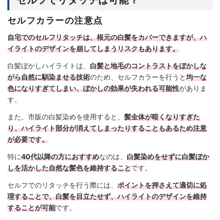
セルフでリタッチは可能？
セルフカラーの注意点
自宅でのセルフリタッチは、根元の白髪をカバーできますが、ハ
イライトのデザインを崩してしまうリスクもあります。
白髪ぼかしハイライトは、
白髪と地毛のコントラストをぼかしな
がら自然に馴染ませる技術
のため、セルフカラーを行うと
均一な
色になりすぎてしまい、ぼかしの効果が失われる可能性
がありま
す。
また、市販の白髪染めを使用すると、
髪全体が暗くなりすぎた
り、ハイライト部分が消えてしまったりすることもあるため注意
が必要です。
特に
40代以降の方におすすめ
なのは、
白髪染めをせずに白髪ぼか
しを活かした自然な髪色を維持すること
です。
セルフでのリタッチを行う際には、
ポイントを押さえて適切に処
理することで、白髪を目立たせず、ハイライトのデザインを維持
することが可能
です。