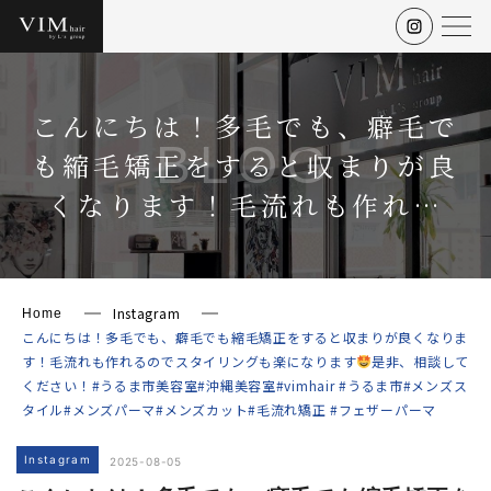
こんにちは！多毛でも、癖毛で
BLOG
も縮毛矯正をすると収まりが良
くなります！毛流れも作れ…
Instagram
Home
こんにちは！多毛でも、癖毛でも縮毛矯正をすると収まりが良くなりま
す！毛流れも作れるのでスタイリングも楽になります
是非、相談して
ください！#うるま市美容室#沖縄美容室#vimhair #うるま市#メンズス
タイル#メンズパーマ#メンズカット#毛流れ矯正 #フェザーパーマ
Instagram
2025-08-05