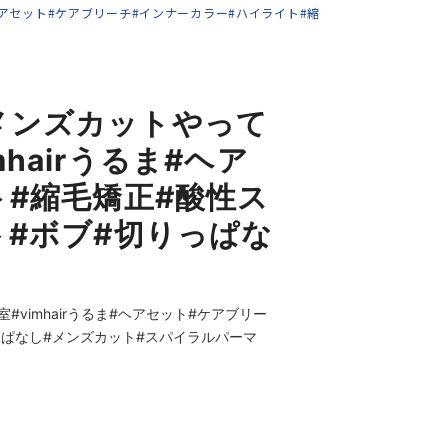
るま#ヘアセット#ケアブリーチ#インナーカラー#ハイライト#縮
メンズカットやって
mhairうるま#ヘア
#縮毛矯正#酸性ス
ト#ボブ#切りっぱな