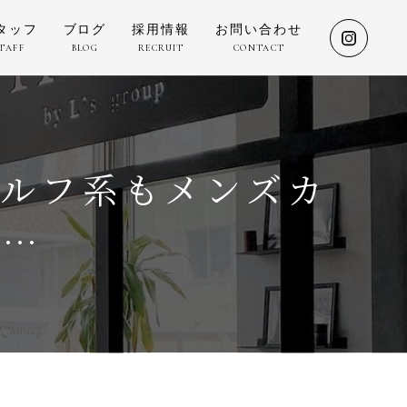
タッフ
ブログ
採用情報
お問い合わせ
TAFF
BLOG
RECRUIT
CONTACT
G
ウルフ系もメンズカ
a…