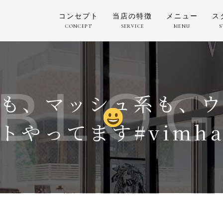
コンセプト
当店の特徴
メニュー
ス
CONCEPT
SERVICE
MENU
S
BLO
も、マッシュ系も、
トやってます
#vimh