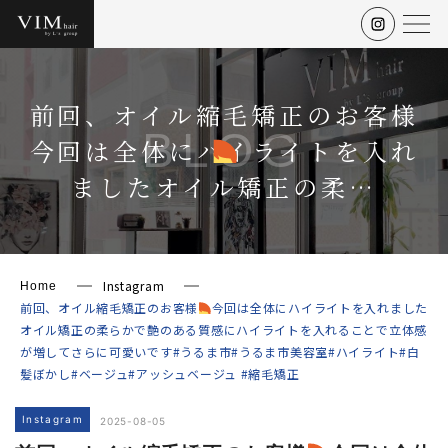
前回、オイル縮毛矯正のお客様‍
BLOG
今回は全体にハイライトを入れ
ましたオイル矯正の柔…
Instagram
Home
前回、オイル縮毛矯正のお客様‍
今回は全体にハイライトを入れました
オイル矯正の柔らかで艶のある質感にハイライトを入れることで立体感
が増してさらに可愛いです#うるま市#うるま市美容室#ハイライト#白
髪ぼかし#ベージュ#アッシュベージュ #縮毛矯正
Instagram
2025-08-05