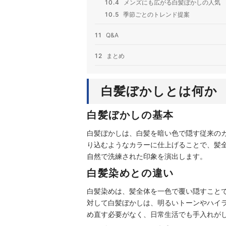
10.4
メンズにも広がる白髪ぼかしの人気
10.5
季節ごとのトレンド提案
11
Q&A
12
まとめ
白髪ぼかしとは何か
白髪ぼかしの基本
白髪ぼかしは、白髪を暗い色で隠す従来の
り込むようなカラーに仕上げることで、髪全体
自然で洗練された印象を演出します。
白髪染めとの違い
白髪染めは、髪全体を一色で覆い隠すこと
対して白髪ぼかしは、明るいトーンやハイ
め直す必要がなく、日常生活でも手入れが