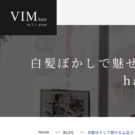
白髪ぼかしで魅
h
BLOG
白髪ぼかしで魅せる上品カラ
Home