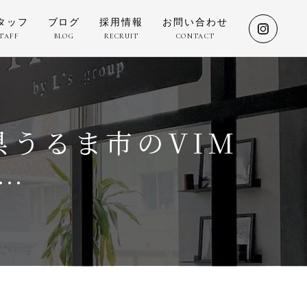
タッフ
ブログ
採用情報
お問い合わせ
TAFF
BLOG
RECRUIT
CONTACT
G
うるま市のVIM
す…