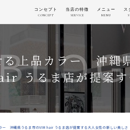
コンセプト
当店の特徴
メニュー
ス
CONCEPT
SERVICE
MENU
S
BLO
せる上品カラー 沖縄県
air うるま店が提案
ー 沖縄県うるま市のVIM hair うるま店が提案する大人女性の新しい美しさ