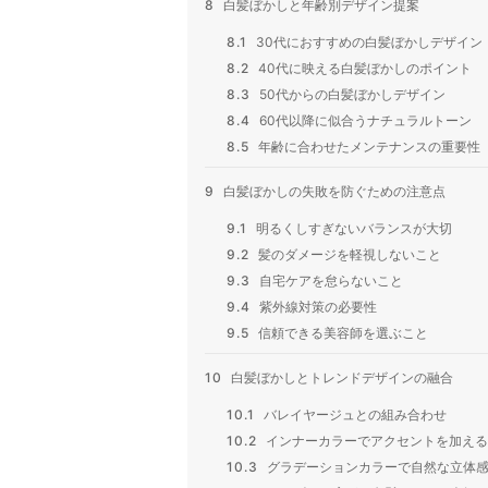
8
白髪ぼかしと年齢別デザイン提案
8.1
30代におすすめの白髪ぼかしデザイン
8.2
40代に映える白髪ぼかしのポイント
8.3
50代からの白髪ぼかしデザイン
8.4
60代以降に似合うナチュラルトーン
8.5
年齢に合わせたメンテナンスの重要性
9
白髪ぼかしの失敗を防ぐための注意点
9.1
明るくしすぎないバランスが大切
9.2
髪のダメージを軽視しないこと
9.3
自宅ケアを怠らないこと
9.4
紫外線対策の必要性
9.5
信頼できる美容師を選ぶこと
10
白髪ぼかしとトレンドデザインの融合
10.1
バレイヤージュとの組み合わせ
10.2
インナーカラーでアクセントを加える
10.3
グラデーションカラーで自然な立体