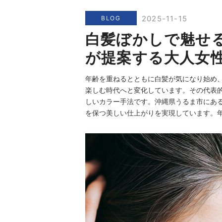
2025-11-15
BLOG
白髪ぼかしで魅せる
が提案する大人女
年齢を重ねるとともに白髪が気になり始め
楽しむ時代へと変化しています。その代表
しいカラー手法です。沖縄県うるま市にあるV
を保つ美しい仕上がりを実現しています。