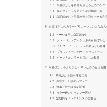
5.3
白髪ぼかしを長持ちさせるためのケア
5.4
髪のダメージを防ぐための施術工程
5.5
白髪ぼかしと髪質改善を両立させる利
6
白髪ぼかしのカラーバリエーションと似合わ
6.1
ベージュ系の白髪ぼかし
6.2
グレージュ・アッシュ系の白髪ぼかし
6.3
ミルクティーベージュの柔らかい色味
6.4
ブラウンベースのナチュラルトーン
6.5
パーソナルカラーを活かした提案
7
白髪ぼかしをより美しく保つための生活習慣
7.1
紫外線から髪を守る工夫
7.2
海やプール後のヘアケア
7.3
食事と髪の健康の関係
7.4
カラー後のシャンプー選び
7.5
定期的なメンテナンスの重要性