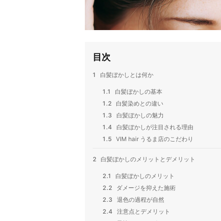
目次
1
白髪ぼかしとは何か
1.1
白髪ぼかしの基本
1.2
白髪染めとの違い
1.3
白髪ぼかしの魅力
1.4
白髪ぼかしが注目される理由
1.5
VIM hair うるま店のこだわり
2
白髪ぼかしのメリットとデメリット
2.1
白髪ぼかしのメリット
2.2
ダメージを抑えた施術
2.3
退色の過程が自然
2.4
注意点とデメリット