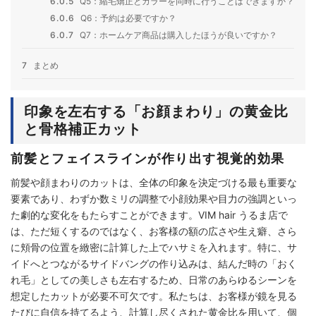
6.0.5
Q5：縮毛矯正とカラーを同時に行うことはできますか？
6.0.6
Q6：予約は必要ですか？
6.0.7
Q7：ホームケア商品は購入したほうが良いですか？
7
まとめ
印象を左右する「お顔まわり」の黄金比
と骨格補正カット
前髪とフェイスラインが作り出す視覚的効果
前髪や顔まわりのカットは、全体の印象を決定づける最も重要な
要素であり、わずか数ミリの調整で小顔効果や目力の強調といっ
た劇的な変化をもたらすことができます。VIM hair うるま店で
は、ただ短くするのではなく、お客様の額の広さや生え癖、さら
に頬骨の位置を緻密に計算した上でハサミを入れます。特に、サ
イドへとつながるサイドバングの作り込みは、結んだ時の「おく
れ毛」としての美しさも左右するため、日常のあらゆるシーンを
想定したカットが必要不可欠です。私たちは、お客様が鏡を見る
たびに自信を持てるよう、計算し尽くされた黄金比を用いて、個