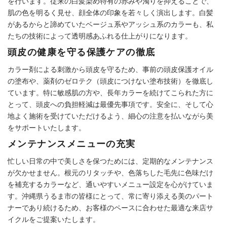
を行います。従来の白髪染め特有の赤みや濁りを抑えることで、
肌の色を明るく見せ、顔全体の印象を若々しく演出します。白髪
があるからと諦めていたベージュ系やアッシュ系のカラーも、私
たちの技術によって透明感あふれる仕上がりになります。
頭皮の健康を守る保護ケアの徹底
カラー剤による刺激から頭皮を守るため、事前の頭皮保護オイル
の塗布や、薬剤のゼロテク（頭皮につけない塗布技術）を徹底し
ています。特に敏感肌の方や、長年カラーを続けてこられた方に
とって、頭皮への負担軽減は最優先事項です。安全に、そして心
地よく施術を受けていただけるよう、細心の注意を払いながら美
をサポートいたします。
メンテナンスメニューの充実
忙しい日常の中で美しさを保つためには、定期的なメンテナンス
が欠かせません。根元のリタッチや、色落ちした毛先に色味だけ
を補充するカラーなど、通いやすいメニュー設定を心がけていま
す。沖縄県うるま市の皆様にとって、常に寄り添える美のパート
ナーであり続けるため、お客様のペースに合わせた最適な来店サ
イクルをご提案いたします。