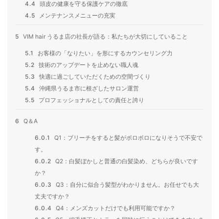
4.4
頭皮の健康を守る保護ケアの徹底
4.5
メンテナンスメニューの充実
5
VIM hair うるま店の社長が語る：私たちが大切にしていること
5.1
お客様の「なりたい」を形にするカウンセリング力
5.2
技術のアップデートを止めない職人魂
5.3
快適に過ごしていただくための空間づくり
5.4
沖縄県うるま市に根ざしたサロン運営
5.5
プロフェッショナルとしての責任と誇り
6
Q＆A
6.0.1
Q1：ブリーチをすると髪がボロボロになりそうで不安で
す。
6.0.2
Q2：白髪ぼかしと普通の白髪染め、どちらが良いです
か？
6.0.3
Q3：自分に似合う髪型がわかりません。お任せでも大
丈夫ですか？
6.0.4
Q4：メンズカットだけでも利用可能ですか？