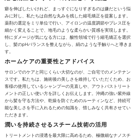
癖を伸ばしたいけれど、まっすぐになりすぎるのは嫌だという悩
みに対し、私たちは自然な丸みを残した縮毛矯正を提案します。
薬剤の選定をミリ単位で行い、アイロンの温度調節やプレス圧を
細かく変えることで、地毛のような柔らかい質感を実現します。
特にダメージが気になる方には、酸性領域で行う縮毛矯正を選択
し、髪のpHバランスを整えながら、絹のような手触りへと導きま
す。
ホームケアの重要性とアドバイス
サロンでのケアと同じくらい大切なのが、ご自宅でのメンテナン
スです。私たちは、施術後の美しさを維持していただくため、お
客様の使用しているシャンプーの見直しや、アウトバストリート
メントの正しい使い方を詳しくお伝えします。沖縄の強い紫外線
から髪を守る方法や、乾燥を防ぐためのルーティンなど、持続可
能な美しさを手に入れるための知識を、惜しみなく共有させてい
ただきます。
潤いを持続させるスチーム技術の活用
トリートメントの浸透を最大限に高めるため、極微細なナノスチ