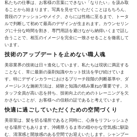
私たちの仕事は、お客様の言葉にできない「なりたい」を汲み取
ることから始まります。写真を見せていただくことはもちろん、
普段のファッションやメイク、さらには性格に至るまで、トータ
ルで判断して初めて最高のデザインが生まれます。カウンセリン
グに十分な時間を割き、専門用語を避けながら納得いくまで話し
合うことで、相互のイメージを完全に一致させることを徹底して
います。
技術のアップデートを止めない職人魂
美容業界の技術は日々進化しています。私たちは現状に満足する
ことなく、常に最新の薬剤知識やカット技法を学び続けていま
す。特にデザインカラーにおけるブリーチ段階の判断基準や、ダ
メージレスな施術方法は、経験と知識の積み重ねが重要です。ス
タッフ全員が高い志を持ち、技術向上のためのトレーニングを欠
かさないことが、お客様への信頼の証であると考えています。
快適に過ごしていただくための空間づくり
美容室は、髪を切る場所であると同時に、心身をリフレッシュさ
せる場所でもあります。沖縄県うるま市の穏やかな空気感に馴染
む、清潔感と開放感のある空間でお迎えいたします。シャンプー