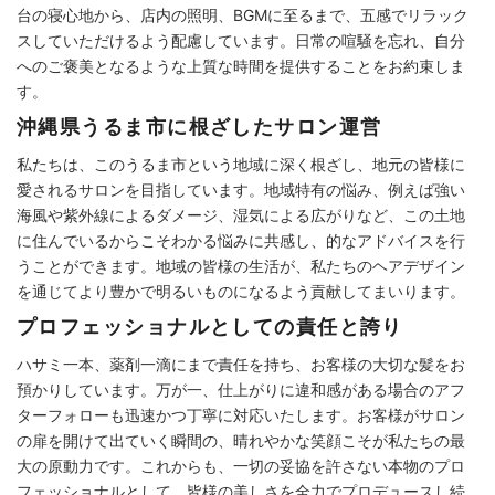
台の寝心地から、店内の照明、BGMに至るまで、五感でリラック
スしていただけるよう配慮しています。日常の喧騒を忘れ、自分
へのご褒美となるような上質な時間を提供することをお約束しま
す。
沖縄県うるま市に根ざしたサロン運営
私たちは、このうるま市という地域に深く根ざし、地元の皆様に
愛されるサロンを目指しています。地域特有の悩み、例えば強い
海風や紫外線によるダメージ、湿気による広がりなど、この土地
に住んでいるからこそわかる悩みに共感し、的なアドバイスを行
うことができます。地域の皆様の生活が、私たちのヘアデザイン
を通じてより豊かで明るいものになるよう貢献してまいります。
プロフェッショナルとしての責任と誇り
ハサミ一本、薬剤一滴にまで責任を持ち、お客様の大切な髪をお
預かりしています。万が一、仕上がりに違和感がある場合のアフ
ターフォローも迅速かつ丁寧に対応いたします。お客様がサロン
の扉を開けて出ていく瞬間の、晴れやかな笑顔こそが私たちの最
大の原動力です。これからも、一切の妥協を許さない本物のプロ
フェッショナルとして、皆様の美しさを全力でプロデュースし続