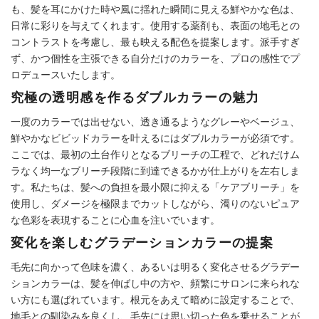
も、髪を耳にかけた時や風に揺れた瞬間に見える鮮やかな色は、
日常に彩りを与えてくれます。使用する薬剤も、表面の地毛との
コントラストを考慮し、最も映える配色を提案します。派手すぎ
ず、かつ個性を主張できる自分だけのカラーを、プロの感性でプ
ロデュースいたします。
究極の透明感を作るダブルカラーの魅力
一度のカラーでは出せない、透き通るようなグレーやベージュ、
鮮やかなビビッドカラーを叶えるにはダブルカラーが必須です。
ここでは、最初の土台作りとなるブリーチの工程で、どれだけム
ラなく均一なブリーチ段階に到達できるかが仕上がりを左右しま
す。私たちは、髪への負担を最小限に抑える「ケアブリーチ」を
使用し、ダメージを極限までカットしながら、濁りのないピュア
な色彩を表現することに心血を注いでいます。
変化を楽しむグラデーションカラーの提案
毛先に向かって色味を濃く、あるいは明るく変化させるグラデー
ションカラーは、髪を伸ばし中の方や、頻繁にサロンに来られな
い方にも選ばれています。根元をあえて暗めに設定することで、
地毛との馴染みを良くし、毛先には思い切った色を乗せることが