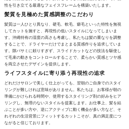
性を引き立てる最適なフェイスフレームを構築いたします。
髪質を見極めた質感調整のこだわり
髪質は一人ひとり異なり、硬毛、軟毛、癖毛といった特性を無視
してカットを施すと、再現性の低いスタイルになってしまいま
す。沖縄特有の湿度の高さも考慮し、私たちは髪の重なりを調整
することで、ドライヤーだけでまとまる質感作りを追求していま
す。隙バサミに頼りすぎず、スライドカットなどの技法を駆使し
て毛束の動きをコントロールすることで、柔らかい質感とツヤ感
を両立させたデザインを提供します。
ライフスタイルに寄り添う再現性の追求
どれだけサロンで美しく仕上がっても、翌朝のご自身でのスタイ
リングが難しければ意味がありません。私たちは、お客様が朝の
準備にかけられる時間や、使用するスタイリング剤の好みをヒア
リングし、無理のないスタイルを提案します。お仕事上、髪を結
ぶことが多い方や、逆にアクティブに動く機会が多い方など、そ
れぞれの生活背景にフィットするカットこそが、真の満足度につ
ながると信じております。