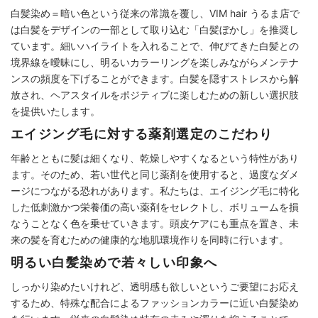
白髪染め＝暗い色という従来の常識を覆し、VIM hair うるま店で
は白髪をデザインの一部として取り込む「白髪ぼかし」を推奨し
ています。細いハイライトを入れることで、伸びてきた白髪との
境界線を曖昧にし、明るいカラーリングを楽しみながらメンテナ
ンスの頻度を下げることができます。白髪を隠すストレスから解
放され、ヘアスタイルをポジティブに楽しむための新しい選択肢
を提供いたします。
エイジング毛に対する薬剤選定のこだわり
年齢とともに髪は細くなり、乾燥しやすくなるという特性があり
ます。そのため、若い世代と同じ薬剤を使用すると、過度なダメ
ージにつながる恐れがあります。私たちは、エイジング毛に特化
した低刺激かつ栄養価の高い薬剤をセレクトし、ボリュームを損
なうことなく色を乗せていきます。頭皮ケアにも重点を置き、未
来の髪を育むための健康的な地肌環境作りを同時に行います。
明るい白髪染めで若々しい印象へ
しっかり染めたいけれど、透明感も欲しいというご要望にお応え
するため、特殊な配合によるファッションカラーに近い白髪染め