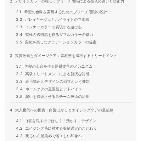
2
デザインカラーの核心：ブリーチ段階による発色の違いと技術力
2.1
希望の色味を実現するためのブリーチ段階の設計
2.2
バレイヤージュとハイライトの立体感
2.3
インナーカラーで表現する遊び心
2.4
究極の透明感を作るダブルカラーの魅力
2.5
変化を楽しむグラデーションカラーの提案
3
髪質改善とダメージケア：素材美を追求するトリートメント
3.1
美髪の土台を作る髪質改善のメカニズム
3.2
高級トリートメントによる贅沢な質感
3.3
縮毛矯正とデザインの両立という難題
3.4
ホームケアの重要性とアドバイス
3.5
潤いを持続させるスチーム技術の活用
4
大人世代への提案：白髪ぼかしとエイジングケアの最前線
4.1
白髪を隠すのではなく「活かす」デザイン
4.2
エイジング毛に対する薬剤選定のこだわり
4.3
明るい白髪染めで若々しい印象へ