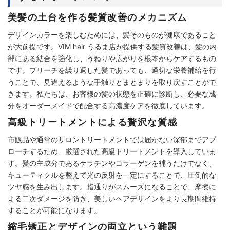
美髪の土台を作る髪質改善のメカニズム
デザインカラーを楽しむためには、髪そのものが健康であること
が大前提です。VIM hair うるま店が提供する髪質改善は、髪の内
部にある結合を強化し、うねりや広がりを根本からケアするもの
です。ブリーチを繰り返した髪であっても、適切な栄養補給を行
うことで、見違えるような手触りとまとまりを取り戻すことがで
きます。私たちは、お客様の髪の状態を正確に診断し、必要な成
分をオーダーメイドで配合する高濃度ケアを徹底しています。
高級トリートメントによる贅沢な質感
市販品や通常のサロントリートメントでは届かない深部までアプ
ローチするため、厳選された高級トリートメントを導入していま
す。髪の主成分であるケラチンやコラーゲンを補うだけでなく、
キューティクルを整えて光の反射を一定にすることで、圧倒的な
ツヤ感を生み出します。指通りがスムーズになることで、摩擦に
よる二次ダメージを防ぎ、美しいヘアデザインをより長期間維持
することが可能になります。
縮毛矯正とデザインの両立という難題