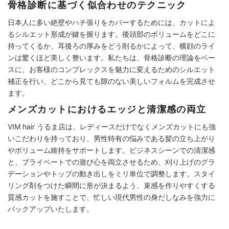
骨格診断に基づく似合わせのテクニック
日本人に多い絶壁やハチ張りをカバーするためには、カットによ
るシルエット形成が鍵を握ります。後頭部のボリュームをどこに
持ってくるか、耳後ろの厚みをどう削るかによって、横顔のライ
ンは驚くほど美しく整います。私たちは、骨格診断の理論をベー
スに、お客様のコンプレックスを魅力に変えるためのシルエット
補正を行い、どこから見ても隙のない美しいフォルムを完成させ
ます。
メンズカットにおけるエッジと清潔感の両立
VIM hair うるま店は、レディースだけでなくメンズカットにも強
いこだわりを持っており、男性特有の悩みである髪の立ち上がり
やボリューム維持をサポートします。ビジネスシーンでの清潔感
と、プライベートでの遊び心を両立させるため、刈り上げのグラ
デーションやトップの動き出しをミリ単位で調整します。スタイ
リング剤をつけた瞬間に形が決まるよう、束感を作りやすくする
質感カットを施すことで、忙しい現代男性の身だしなみを強力に
バックアップいたします。