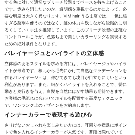
する色に対して適切なブリーチ段階までベースを持ち上げること
です。赤みを消したいのか、透明感を重視するのかによって、必
要な明度は大きく異なります。VIM hair うるま店では、一気に強
すぎる薬剤を使うのではなく、髪の体力を残しながら段階的に明
るくしていく手法を推奨しています。このブリーチ段階の正確な
コントロールこそが、色落ちまで美しいカラーリングを実現する
ための絶対条件となります。
バレイヤージュとハイライトの立体感
立体感のあるスタイルを求める方には、バレイヤージュやハイラ
イトが最適です。根元から毛先にかけて自然なグラデーションを
作るバレイヤージュは、伸びてきても境目が目立ちにくいという
利点があります。また、細かくハイライトを入れることで、髪に
動きと奥行きを与え、白髪を自然にぼかす効果も期待できます。
お客様の毛流れに合わせてホイルを配置する高度なテクニック
で、ワンランク上のデザインをお約束します。
インナーカラーで表現する遊び心
さりげないおしゃれを楽しみたい方には、耳周りや襟足にポイン
トで色を入れるインナーカラーが人気です。普段は隠れていて